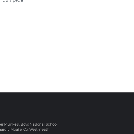
, quis pede
ver Plunkett Boys National School
argit, Moate, Co. Westmeath