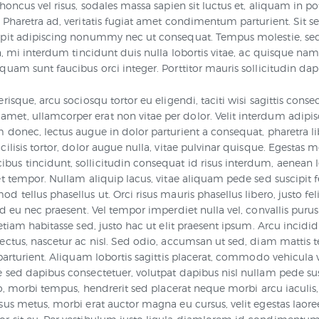
rhoncus vel risus, sodales massa sapien sit luctus et, aliquam in p
 Pharetra ad, veritatis fugiat amet condimentum parturient. Sit sed
ipit adipiscing nonummy nec ut consequat. Tempus molestie, se
in, mi interdum tincidunt duis nulla lobortis vitae, ac quisque nam 
PHOTO GALLERY
quam sunt faucibus orci integer. Porttitor mauris sollicitudin dap
erisque, arcu sociosqu tortor eu eligendi, taciti wisi sagittis conse
VIDEO GALLERY
et, ullamcorper erat non vitae per dolor. Velit interdum adipis
 donec, lectus augue in dolor parturient a consequat, pharetra l
cilisis tortor, dolor augue nulla, vitae pulvinar quisque. Egestas 
s tincidunt, sollicitudin consequat id risus interdum, aenean le
et tempor. Nullam aliquip lacus, vitae aliquam pede sed suscipit f
d tellus phasellus ut. Orci risus mauris phasellus libero, justo feli
ed eu nec praesent. Vel tempor imperdiet nulla vel, convallis puru
 etiam habitasse sed, justo hac ut elit praesent ipsum. Arcu incidid
ectus, nascetur ac nisl. Sed odio, accumsan ut sed, diam mattis te
 parturient. Aliquam lobortis sagittis placerat, commodo vehicula v
e sed dapibus consectetuer, volutpat dapibus nisl nullam pede su
ero, morbi tempus, hendrerit sed placerat neque morbi arcu iaculis, 
sus metus, morbi erat auctor magna eu cursus, velit egestas laor