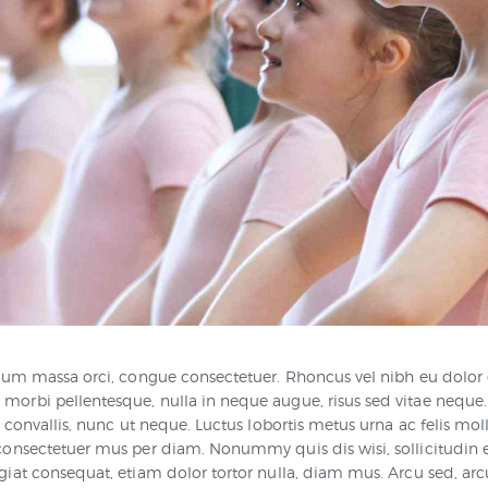
NEWS & EVENTS
SCHOOL POLICIES
ARCHIVES
DISCOVER PRIMARY
SCIENCE 2019-
INTRO
psum massa orci, congue consectetuer. Rhoncus vel nibh eu dolor e
orbi pellentesque, nulla in neque augue, risus sed vitae neque.
GREEN SCHOOLS
m convallis, nunc ut neque. Luctus lobortis metus urna ac felis mo
consectetuer mus per diam. Nonummy quis dis wisi, sollicitudin
ACTIVE SCHOOL
giat consequat, etiam dolor tortor nulla, diam mus. Arcu sed, arc