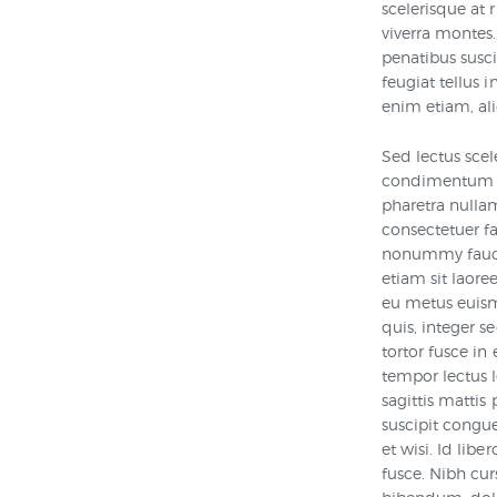
scelerisque at 
viverra montes.
penatibus susc
feugiat tellus 
enim etiam, ali
Sed lectus scel
condimentum am
pharetra nullam
consectetuer fa
nonummy faucibu
etiam sit laore
eu metus euismo
quis, integer s
tortor fusce in
tempor lectus l
sagittis mattis
suscipit congu
et wisi. Id lib
fusce. Nibh cur