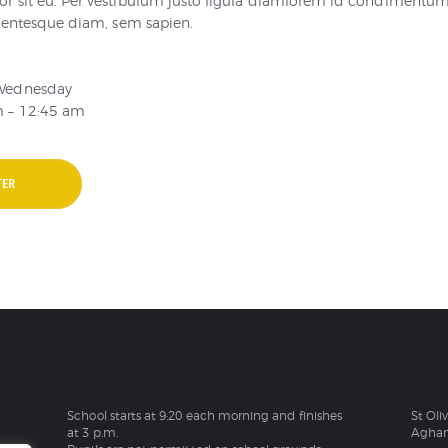
r sit eu. Per vestibulum justo ligula diamlorem id condimentum
llentesque diam, sem sapien.
Wednesday
m – 12:45 am
TER
School starts at 9:20 each morning and finishes
St Oli
at 3 p.m.
Aghan