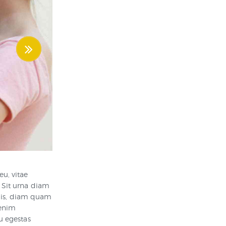
u, vitae
 Sit urna diam
llis, diam quam
 enim
u egestas