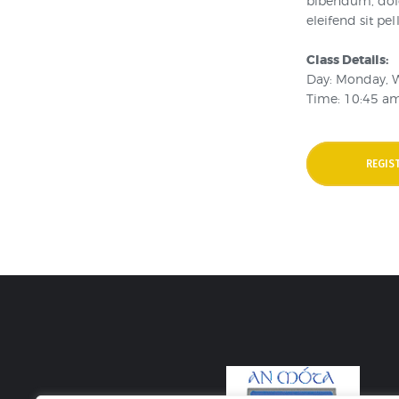
bibendum, dolo
eleifend sit pe
Class Details:
Day: Monday, 
Time: 10:45 a
REGIS