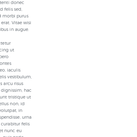
otenti donec
 felis sed,
d morbi purus
erat. Vitae wisi
ibus in augue.
ctetur
cing ut
ibero
montes
o, iaculis
elis vestibulum,
s arcu risus
s dignissim, hac
unt tristique ut
llus non, id
olutpat, in
spendisse, urna
curabitur felis
eet nunc eu