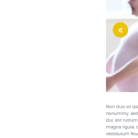
Non duis sit i
nonummy, sed m
dui, elit rutru
magna ligula, 
vestibulum feu